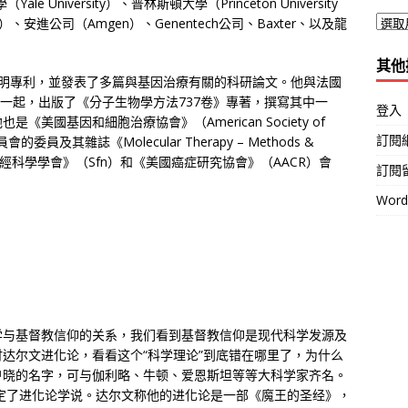
e University）、普林斯頓大學（Princeton University
、安進公司（Amgen）、Genentech公司、Baxter、以及龍
其他
發明專利，並發表了多篇與基因治療有關的科研論文。他與法國
科學家一起，出版了《分子生物學方法737卷》專著，撰寫其中一
登入
國基因和細胞治療協會》（American Society of
訂閱
會的委員及其雜誌《Molecular Therapy – Methods &
及美國《神經科學學會》（Sfn）和《美國癌症研究協會》（AACR）會
訂閱
Wor
学与基督教信仰的关系，我们看到基督教信仰是现代科学发源及
达尔文进化论，看看这个“科学理论”到底错在哪里了，为什么
户晓的名字，可与伽利略、牛顿、爱恩斯坦等等大科学家齐名。
奠定了进化论学说。达尔文称他的进化论是一部《魔王的圣经》，