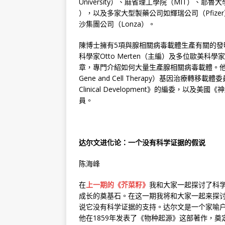
University）、麻省理工學院（MIT）、耶魯大學（Yal
），以及多家大型製藥公司如輝瑞公司（Pfizer）
沙集團公司（Lonza）。
陳博士擁有5項與腺相關病毒載體生產有關的
科學家Otto Merten（主編）及多位歐美
章，專門介紹如何大量生產腺相關病毒載體。他也是《美
Gene and Cell Therapy）基因治療轉移載體委員
Clinical Development》的編委，以
員。
达尔文进化论：一个没有科学证据的假说
陈海峰
在
上一期的《芥菜籽》
我和大家一起探讨了科
成长的奠基石。在这一期我将和大家一起来探讨
说它没有科学证据的支持。达尔文是一个家喻
他在1859年发表了《物种起源》这部著作，