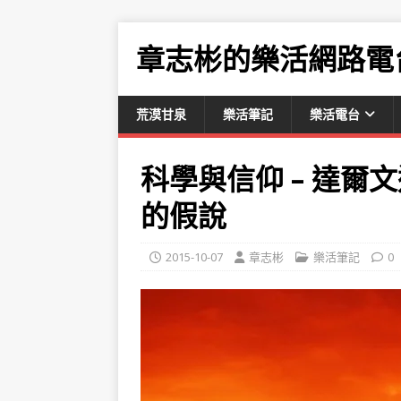
章志彬的樂活網路電
荒漠甘泉
樂活筆記
樂活電台
科學與信仰 – 達
的假說
2015-10-07
章志彬
樂活筆記
0