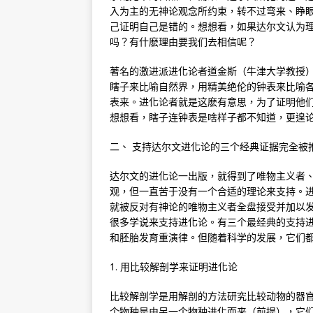
入为主的无神论观念所约束，转不过弯来、睁
己证明自己是错的。想想看，如果达尔文认为
吗？有什麽理由要我们去相信呢？
著名的激进派进化论者道金斯（牛津大学教授
瞎子来比喻自然界，用精美绝伦的钟表来比喻
表来。进化论者就是这麽有意思，为了证明他们
想想看，瞎子连钟表是啥样子都不知道，更遑
二、 支持达尔文进化论的三个经典证据完全被
达尔文的进化论一出版，就得到了唯物主义者
观，但一直苦于没有一个合适的理论来支持。
就被反对有神论的唯物主义者全盘接受并加以
很多学说来支持进化论。有三个最经典的支持
和胚胎发育重演律。但随着科学的发展，它们
1. 用比较解剖学来证明进化论
比较解剖学是用解剖的方法研究比较动物的器
个物种是由另一个物种进化而来（前提），它