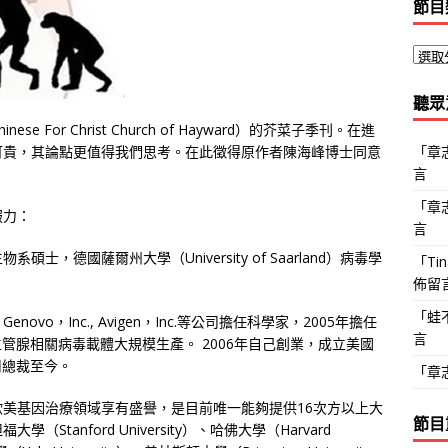
節目
聽眾
For Christ Church of Hayward）的芥菜子季刊。在進
「
章
可貴，其論點更值得我們思考。在此徵得原作者陳海峰博士同意
言
「
章
服力：
言
，德國薩爾州大學（University of Saarland）病毒學
「
Ti
佈留
「
蛙
 Genovo，Inc., Avigen，Inc.等公司擔任科學家，2005年擔任
言
Inc.副總裁，主管腺相關病毒載體大規模生產。 2006年自己創業，成立美國
任公司總裁至今。
「
章
美基因治療領域享有盛譽，是目前唯一能夠提供16次方以上大
節目
anford University）、哈佛大學（Harvard