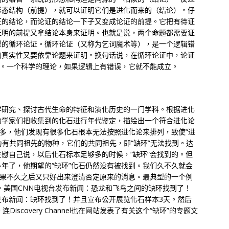
形态结构（前提），就可以证明它们是进化而来的（结论）。仔
证的结论，而论证的结论一下子又变成论证的前提。它把有待证
证明的前提又拿结论本身来证明。也就是说，两个命题都需要证
型的循环论证。循环论证（又称为乞词魔术等），是一个逻辑错
的真实性又要依靠论题来证明。换句话说，在循环论证中，论证
”。一个科学的理论，如果逻辑上有错误，它就不能成立。
学研究、探讨古代生命的特征和演化历史的一门学科。根据进化
物学家们把收集到的化石进行年代鉴定，描绘出一个符合进化论
越多，他们发现有很多化石根本无法按照进化论来排列，致使“进
为有共同祖先的物种，它们的共同祖先，即“缺环”无法找到。达
慰自己说，以后化石标本足够多的时候，“缺环”会找到的。但
年了，他期望的“缺环”化石仍然没有被找到。我们久不久就会
结果不久之后又只好出来澄清否定原来的消息。最典型的一个例
日晚，美国CNN电视台发布新闻：恐龙和飞鸟之间的缺环找到了！
发布新闻：缺环找到了！并且宣布公开展览化石样本3天。然后
scovery Channel也在网站发表了有关这个“缺环”的专题文