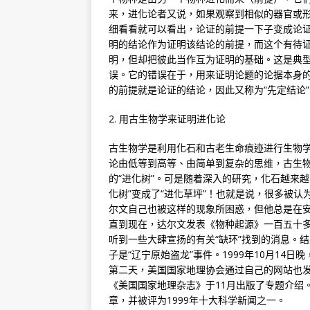
来，进化论者又说，如果观察到相似的器官或
细看看就可以看出，论证的前提一下子变成论
明的结论作为证明该结论的前提，而这个有待
明，但却把彼此当作互为证明的基础。这是典
误。它的错误在于，用来证明论题的论据本身
的前提就是论证的结论，因此又称为“先定结论
2. 用古生物学来证明进化论
古生物学是利用化石和古老生命痕迹进行生物
论由低等到高等、由简单到复杂的思维，古生
的“进化树”。可是随着深入的研究，化石越来
化树”变成了“进化草坪”！也就是说，很多被认
尔文自己也被这样的现象所困惑，但他总是在安
直到现在，达尔文发表《物种起源》一百五十多
听到一些大肆宣扬的有关“缺环”找到的消息。
子是“辽宁原始盗龙”事件。1999年10月14
第二天，美国国家地理协会通过自己的网站也
《美国国家地理杂志》于11月出版了专题介绍。连Di
章，并被评为1999年十大科学新闻之一。