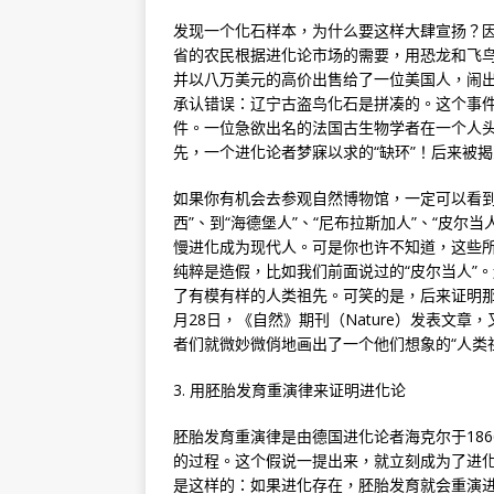
发现一个化石样本，为什么要这样大肆宣扬？因
省的农民根据进化论市场的需要，用恐龙和飞鸟
并以八万美元的高价出售给了一位美国人，闹出
承认错误：辽宁古盗鸟化石是拼凑的。这个事件
件。一位急欲出名的法国古生物学者在一个人
先，一个进化论者梦寐以求的“缺环”！后来被
如果你有机会去参观自然博物馆，一定可以看到
西”、到“海德堡人”、“尼布拉斯加人”、“皮尔当
慢进化成为现代人。可是你也许不知道，这些
纯粹是造假，比如我们前面说过的“皮尔当人”
了有模有样的人类祖先。可笑的是，后来证明那
月28日，《自然》期刊（Nature）发表文
者们就微妙微俏地画出了一个他们想象的“人类
3. 用胚胎发育重演律来证明进化论
胚胎发育重演律是由德国进化论者海克尔于18
的过程。这个假说一提出来，就立刻成为了进
是这样的：如果进化存在，胚胎发育就会重演