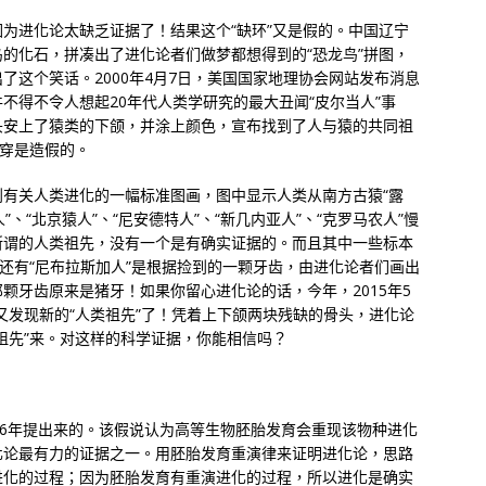
为进化论太缺乏证据了！结果这个“缺环”又是假的。中国辽宁
的化石，拼凑出了进化论者们做梦都想得到的“恐龙鸟”拼图，
了这个笑话。2000年4月7日，美国国家地理协会网站发布消息
不得不令人想起20年代人类学研究的最大丑闻“皮尔当人”事
头安上了猿类的下颌，并涂上颜色，宣布找到了人与猿的共同祖
揭穿是造假的。
有关人类进化的一幅标准图画，图中显示人类从南方古猿“露
人”、“北京猿人”、“尼安德特人”、“新几内亚人”、“克罗马农人”慢
所谓的人类祖先，没有一个是有确实证据的。而且其中一些标本
。还有“尼布拉斯加人”是根据捡到的一颗牙齿，由进化论者们画出
颗牙齿原来是猪牙！如果你留心进化论的话，今年，2015年5
章，又发现新的“人类祖先”了！凭着上下颌两块残缺的骨头，进化论
祖先”来。对这样的科学证据，你能相信吗？
66年提出来的。该假说认为高等生物胚胎发育会重现该物种进化
化论最有力的证据之一。用胚胎发育重演律来证明进化论，思路
进化的过程；因为胚胎发育有重演进化的过程，所以进化是确实