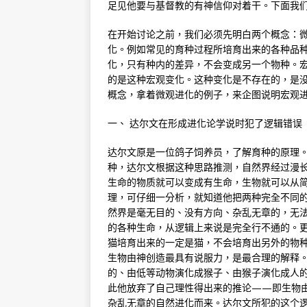
足见他要与基督教的有神信仰对着干。下面我
在开始讨论之前，我们必须先明白两个概念：
化。例如常见的育种过程所培育出来的各种品
化，只有种内的差异，不会变成另一个物种。
的是这种宏观变化。这种变化是不存在的，是
概念，拿着微观进化的例子，来企图说明宏观
一、 达尔文在形成进化论学说时犯了逻辑错误
达尔文原是一位鸽子饲养员，了解育种的原理
种，达尔文根据这种思路推测，自然界经过漫
生命的物质就可以变成有生命，生物就可以从
理，可仔细一分析，就知道他把两种完全不同
然界是毫无目的、没有方向、杂乱无章的，无
的各种生命，从逻辑上来说是完全行不通的。
猫培育出来的一定是猫，不会培育出另外的物
生物由神创造最具有说服力，是最合理的解释
的、由低等动物演化成猴子、由猴子演化成人
此他放弃了自己理性得出来的推论——即生物
杂乱无章的自然进化而来。达尔文所犯的这个