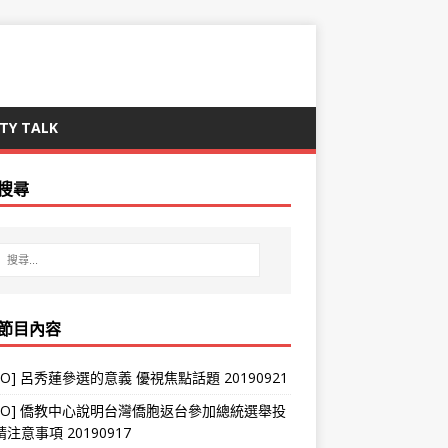
TY TALK
搜尋
節目內容
DEO] 呂秀蓮參選的意義 優視焦點話題 20190921
IDEO] 僑教中心說明台灣僑胞返台參加總統選舉投
注意事項 20190917