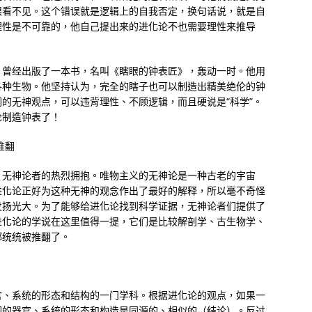
眼看不见。这个错误就是逻辑上的自我否定，换句话说，就是自
理性是不可靠的，他自己提出来的进化论不也需要理性来推导
）曾经出版了一本书，名叫《瞎眼的钟表匠》，轰动一时。他用
各种生物。他坚持认为，完全的瞎子也可以制造出精美绝伦的钟
的无神观点，可以违背理性、不顾逻辑，而且硬说是“科学”。
论制造钟表了！
推翻
、无神论者的热烈拥抱。唯物主义的无神论是一种古老的宇宙
进化论正好为这种无神的观念作出了最好的解释，所以毫不奇怪
发扬光大。为了能够给进化论找到科学证据，无神论者们提供了
进化论的学说在这里值得一提，它们是比较解剖学、古生物学、
都统统被推翻了。
官、系统的形态和结构的一门学科。根据进化论的观点，如果一
们的器官、系统的形态和构造是同源的、相似的（结论）。反过