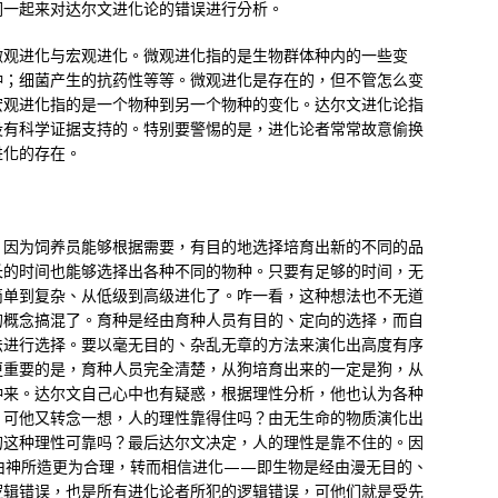
们一起来对达尔文进化论的错误进行分析。
微观进化与宏观进化。微观进化指的是生物群体种内的一些变
种；细菌产生的抗药性等等。微观进化是存在的，但不管怎么变
宏观进化指的是一个物种到另一个物种的变化。达尔文进化论指
没有科学证据支持的。特别要警惕的是，进化论者常常故意偷换
进化的存在。
。因为饲养员能够根据需要，有目的地选择培育出新的不同的品
长的时间也能够选择出各种不同的物种。只要有足够的时间，无
简单到复杂、从低级到高级进化了。咋一看，这种想法也不无道
的概念搞混了。育种是经由育种人员有目的、定向的选择，而自
法进行选择。要以毫无目的、杂乱无章的方法来演化出高度有序
更重要的是，育种人员完全清楚，从狗培育出来的一定是狗，从
种来。达尔文自己心中也有疑惑，根据理性分析，他也认为各种
。可他又转念一想，人的理性靠得住吗？由无生命的物质演化出
的这种理性可靠吗？最后达尔文决定，人的理性是靠不住的。因
由神所造更为合理，转而相信进化——即生物是经由漫无目的、
逻辑错误，也是所有进化论者所犯的逻辑错误，可他们就是受先