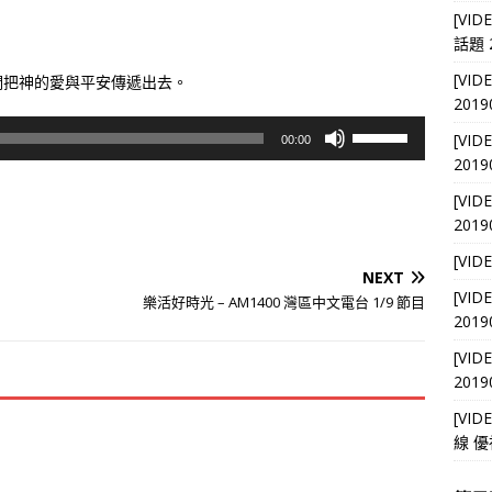
[VI
話題 2
[VI
們把神的愛與平安傳遞出去。
2019
使
[VI
00:00
用
2019
向
[VI
上/
2019
向
下
[VI
鍵
NEXT
[VI
以
樂活好時光 – AM1400 灣區中文電台 1/9 節目
2019
提
高
[VI
或
2019
降
[VI
低
線 優
音
量。