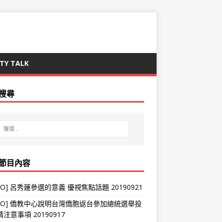
TY TALK
搜尋
節目內容
DEO] 呂秀蓮參選的意義 優視焦點話題 20190921
IDEO] 僑教中心說明台灣僑胞返台參加總統選舉投
注意事項 20190917