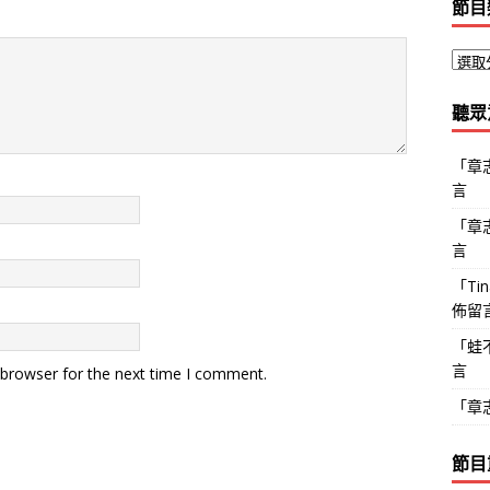
節目
聽眾
「
章
言
「
章
言
「
Ti
佈留
「
蛙
言
 browser for the next time I comment.
「
章
節目