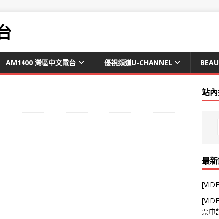
台
AM1400 灣區中文電台
優視頻道U-CHANNEL
BEAU
站內
最新
[VI
[V
票申請