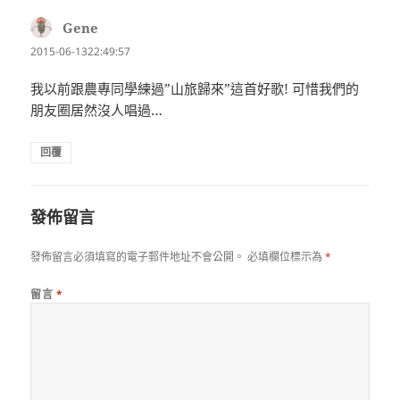
Gene
表
示:
2015-06-1322:49:57
我以前跟農專同學練過”山旅歸來”這首好歌! 可惜我們的
朋友圈居然沒人唱過…
回覆
發佈留言
發佈留言必須填寫的電子郵件地址不會公開。
必填欄位標示為
*
留言
*