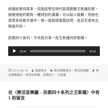
校園民歌何其多，而我從學生時代就喜歡聽王新蓮的歌，
總覺得她的歌有一種特別的瀟灑，可以給人鼓舞。而她也
是眾多民歌手當中，唯一我曾經當面訪問，並且天南地北
聊過天的。
民歌四十系列，今天就分享一些王新蓮的好歌囉。
音
00:00
00:00
訊
播
放
發
作
分
標
2015-06-10
無聊齋主
樂活網路電台
、
樂活音樂廳
樂
器
佈
者
類
籤
活網路電台
、
樂活音樂廳
、
民歌四十
、
王新蓮
日
期:
在〈樂活音樂廳 – 民歌四十系列之王新蓮〉中有
1 則留言