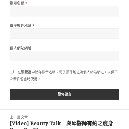
顯示名稱
*
電子郵件地址
*
個人網站網址
在
瀏覽器
中儲存顯示名稱、電子郵件地址及個人網站網址，以供下
次發佈留言時使用。
文
上一篇文章
章
[Video] Beauty Talk – 與邱醫師有約之瘦身
上
導