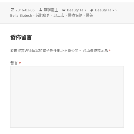
發
作
分
標
2016-02-05
無聊齋主
Beauty Talk
Beauty Talk
、
佈
者
類
籤
Bella Biotech
、
減肥瘦身
、
邱正宏
、
醫療保健
、
醫美
日
期:
發佈留言
發佈留言必須填寫的電子郵件地址不會公開。
必填欄位標示為
*
留言
*