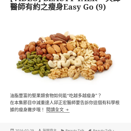
醫師有約之瘦身Easy Go (9)
油脂豐富的堅果類食物如何能“吃越多越瘦身”？
在本集節目中減重達人邱正宏醫師要告訴你這個有科學根
[VIDEO] BEAUTY TALK – 與邱
據的瘦身撇步哦！
閱讀全文
發
作
分
標
2016-02-29
無聊齋主
Beauty Talk
Beauty Talk
、