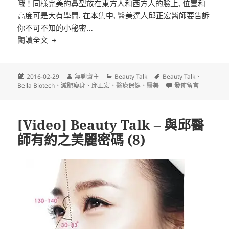
哦！同樣完美的鼻型放在東方人和西方人的臉上, 位置和
高度可是大有學問. 在本集中, 醫美達人邱正宏醫師要告訴
你不可不知的小秘密…
[VIDEO] BEAUTY TALK – 與邱醫師有約之美麗密碼 (
閱讀全文
發
作
分
標
2016-02-29
無聊齋主
Beauty Talk
Beauty Talk
、
佈
者
類
籤
在〈[VIDEO] BEA
Bella Biotech
、
減肥瘦身
、
邱正宏
、
醫療保健
、
醫美
發佈留言
日
期:
[Video] Beauty Talk – 與邱醫
師有約之美麗密碼 (8)