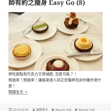
師有約之瘦身 Easy Go (8)
想吃甜點和巧克力又想減肥, 怎麼可能？！
照過來！照過來！讓瘦身達人邱正宏醫師告訴你撇步是什
麼！
[Video] Beauty Talk – 與邱醫師有約之瘦身 Easy Go 
閱讀全文
發
作
分
標
2016-02-05
無聊齋主
Beauty Talk
Beauty Talk
、