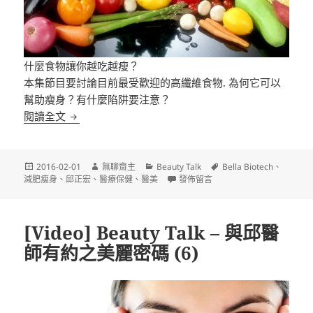
什麼食物讓你越吃越瘦？
本集節目要討論目前最受歡迎的高纖維食物. 為何它可以
幫助瘦身？有什麼陷阱要注意？
[Video] Beauty Talk – 與邱醫師有約之瘦身 Easy Go 
閱讀全文
發
作
分
標
2016-02-01
無聊齋主
Beauty Talk
Bella Biotech
、
佈
者
類
在〈[Video] Beauty Talk – 與邱醫
籤
減肥瘦身
、
邱正宏
、
醫療保健
、
醫美
發佈留言
日
期:
[Video] Beauty Talk – 與邱醫
師有約之美麗密碼 (6)