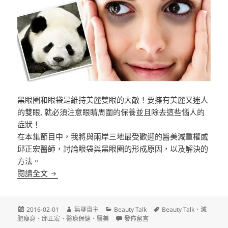
黑眼圈和眼袋是維持美麗雙眼的大敵！要擁有美麗又迷人
的雙眼, 就必須注意眼睛周圍的保養並且除去這些惱人的
症狀！
在本集節目中，我將與兩岸三地最受歡迎的醫美減重權威
邱正宏醫師，討論眼袋與黑眼圈的形成原­因，以及解決的
方法。
[Video] Beauty Talk – 與邱醫師有約之美麗密碼 (6)
閱讀全文
發
作
分
標
2016-02-01
無聊齋主
Beauty Talk
Beauty Talk
、
減
佈
者
類
在〈[Video] Beauty Talk – 與邱
籤
肥瘦身
、
邱正宏
、
醫療保健
、
醫美
發佈留言
日