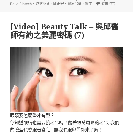
佈
者
類
籤
在〈[Video] Beaut
Bella Biotech
、
減肥瘦身
、
邱正宏
、
醫療保健
、
醫美
發佈留言
日
期:
[Video] Beauty Talk – 與邱醫
師有約之美麗密碼 (7)
眼睛要怎麼整才有型？
你知道眼睛也需要抗老化嗎？隨著眼睛周圍的老化, 我們
的臉型也會跟著變化…讓我們跟邱醫師來了解！