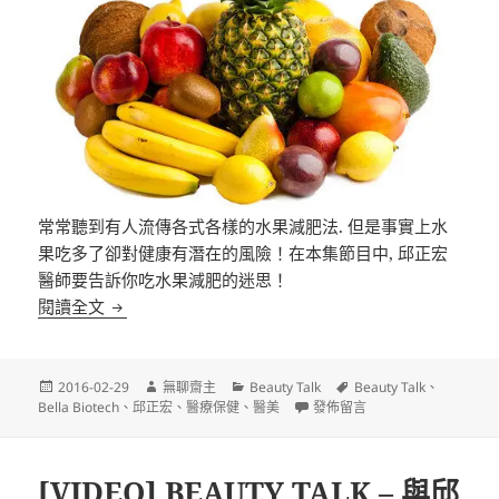
常常聽到有人流傳各式各樣的水果減肥法. 但是事實上水
果吃多了卻對健康有潛在的風險！在本集節目中, 邱正宏
醫師要告訴你吃水果減肥的迷思！
[VIDEO] BEAUTY TALK – 與邱醫師有約之瘦身Easy G
閱讀全文
發
作
分
標
2016-02-29
無聊齋主
Beauty Talk
Beauty Talk
、
佈
者
類
在〈[VIDEO] BEAUTY TALK 
籤
Bella Biotech
、
邱正宏
、
醫療保健
、
醫美
發佈留言
日
期:
[VIDEO] BEAUTY TALK – 與邱