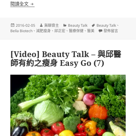
[Video] Beauty Talk – 與邱醫師有約之美麗密碼 (7)
閱讀全文
發
作
分
標
2016-02-05
無聊齋主
Beauty Talk
Beauty Talk
、
佈
者
類
籤
在〈[Video] Beau
Bella Biotech
、
減肥瘦身
、
邱正宏
、
醫療保健
、
醫美
發佈留言
日
期:
[Video] Beauty Talk – 與邱醫
師有約之瘦身 Easy Go (7)