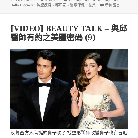
佈
者
類
籤
在〈[VIDEO] BEAU
Bella Biotech
、
減肥瘦身
、
邱正宏
、
醫療保健
、
醫美
發佈留言
日
期:
[VIDEO] BEAUTY TALK – 與邱
醫師有約之美麗密碼 (9)
羨慕西方人高挺的鼻子嗎？ 找整形醫師改變鼻子也有盲點