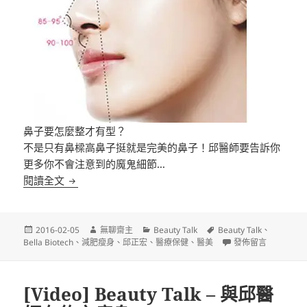
鼻子要怎麼整才有型？
不是只有鼻樑高鼻子挺就是完美的鼻子！邱醫師要告訴你
更多你不會注意到的魔鬼細節..­.
[Video] Beauty Talk – 與邱醫師有約之美麗密碼 (8)
閱讀全文
發
作
分
標
2016-02-05
無聊齋主
Beauty Talk
Beauty Talk
、
佈
者
類
籤
在〈[Video] Beau
Bella Biotech
、
減肥瘦身
、
邱正宏
、
醫療保健
、
醫美
發佈留言
日
期:
[Video] Beauty Talk – 與邱醫