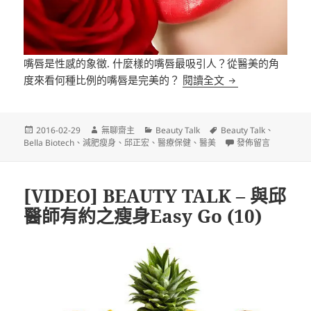
嘴唇是性感的象徵. 什麼樣的嘴唇最吸引人？從醫美的角
[VIDEO] BEAU
度來看何種比例的嘴唇是完美的？
閱讀全文
發
作
分
標
2016-02-29
無聊齋主
Beauty Talk
Beauty Talk
、
佈
者
類
籤
在〈[VIDEO] BEA
Bella Biotech
、
減肥瘦身
、
邱正宏
、
醫療保健
、
醫美
發佈留言
日
期:
[VIDEO] BEAUTY TALK – 與邱
醫師有約之瘦身Easy Go (10)