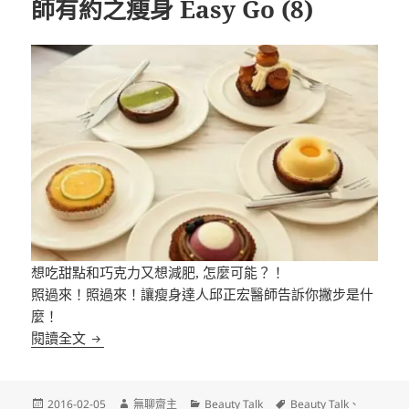
師有約之瘦身 Easy Go (8)
想吃甜點和巧克力又想減肥, 怎麼可能？！
照過來！照過來！讓瘦身達人邱正宏醫師告訴你撇步是什
麼！
[Video] Beauty Talk – 與邱醫師有約之瘦身 Easy Go 
閱讀全文
發
作
分
標
2016-02-05
無聊齋主
Beauty Talk
Beauty Talk
、