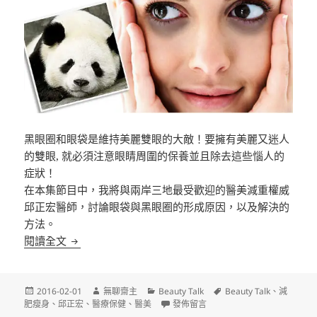
黑眼圈和眼袋是維持美麗雙眼的大敵！要擁有美麗又迷人
的雙眼, 就必須注意眼睛周圍的保養並且除去這些惱人的
症狀！
在本集節目中，我將與兩岸三地最受歡迎的醫美減重權威
邱正宏醫師，討論眼袋與黑眼圈的形成原­因，以及解決的
方法。
[Video] Beauty Talk – 與邱醫師有約之美麗密碼 (6)
閱讀全文
發
作
分
標
2016-02-01
無聊齋主
Beauty Talk
Beauty Talk
、
減
佈
者
類
在〈[Video] Beauty Talk – 與邱
籤
肥瘦身
、
邱正宏
、
醫療保健
、
醫美
發佈留言
日