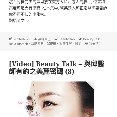
哦！同樣完美的鼻型放在東方人和西方人的臉上, 位置和
高度可是大有學問. 在本集中, 醫美達人邱正宏醫師要告訴
你不可不知的小秘密…
[VIDEO] BEAUTY TALK – 與邱醫師有約之美麗密碼 (
閱讀全文
發
作
分
標
2016-02-29
無聊齋主
Beauty Talk
Beauty Talk
、
佈
者
類
籤
在〈[VIDEO] BEA
Bella Biotech
、
減肥瘦身
、
邱正宏
、
醫療保健
、
醫美
發佈留言
日
期:
[Video] Beauty Talk – 與邱醫
師有約之美麗密碼 (8)