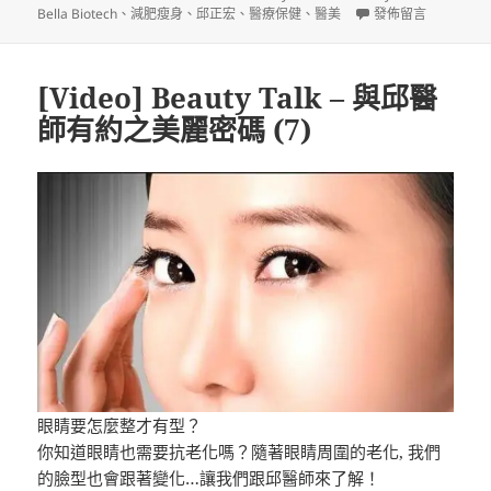
佈
者
類
籤
在〈[Video] Beaut
Bella Biotech
、
減肥瘦身
、
邱正宏
、
醫療保健
、
醫美
發佈留言
日
期:
[Video] Beauty Talk – 與邱醫
師有約之美麗密碼 (7)
眼睛要怎麼整才有型？
你知道眼睛也需要抗老化嗎？隨著眼睛周圍的老化, 我們
的臉型也會跟著變化…讓我們跟邱醫師來了解！