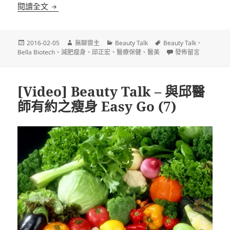
[Video] Beauty Talk – 與邱醫師有約之美麗密碼 (7)
閱讀全文
發
作
分
標
2016-02-05
無聊齋主
Beauty Talk
Beauty Talk
、
佈
者
類
籤
在〈[Video] Beau
Bella Biotech
、
減肥瘦身
、
邱正宏
、
醫療保健
、
醫美
發佈留言
日
期:
[Video] Beauty Talk – 與邱醫
師有約之瘦身 Easy Go (7)