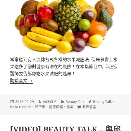
常常聽到有人流傳各式各樣的水果減肥法. 但是事實上水
果吃多了卻對健康有潛在的風險！在本集節目中, 邱正宏
醫師要告訴你吃水果減肥的迷思！
[VIDEO] BEAUTY TALK – 與邱醫師有約之瘦身Easy G
閱讀全文
發
作
分
標
2016-02-29
無聊齋主
Beauty Talk
Beauty Talk
、
佈
者
類
在〈[VIDEO] BEAUTY TALK 
籤
Bella Biotech
、
邱正宏
、
醫療保健
、
醫美
發佈留言
日
期:
[VIDEO] BEAUTY TALK – 與邱