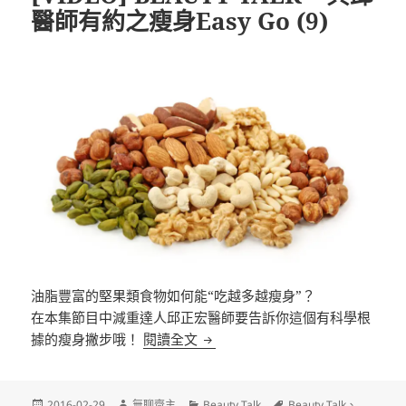
醫師有約之瘦身Easy Go (9)
油脂豐富的堅果類食物如何能“吃越多越瘦身”？
在本集節目中減重達人邱正宏醫師要告訴你這個有科學根
[VIDEO] BEAUTY TALK – 與邱
據的瘦身撇步哦！
閱讀全文
發
作
分
標
2016-02-29
無聊齋主
Beauty Talk
Beauty Talk
、