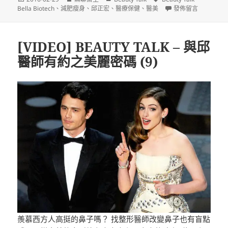
佈
者
類
籤
在〈[VIDEO] BEAU
Bella Biotech
、
減肥瘦身
、
邱正宏
、
醫療保健
、
醫美
發佈留言
日
期:
[VIDEO] BEAUTY TALK – 與邱
醫師有約之美麗密碼 (9)
羨慕西方人高挺的鼻子嗎？ 找整形醫師改變鼻子也有盲點