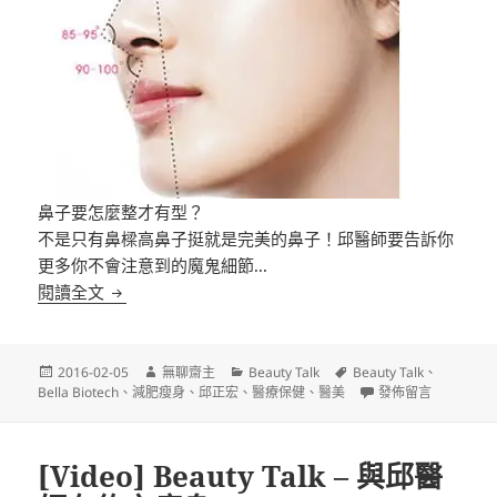
鼻子要怎麼整才有型？
不是只有鼻樑高鼻子挺就是完美的鼻子！邱醫師要告訴你
更多你不會注意到的魔鬼細節..­.
[Video] Beauty Talk – 與邱醫師有約之美麗密碼 (8)
閱讀全文
發
作
分
標
2016-02-05
無聊齋主
Beauty Talk
Beauty Talk
、
佈
者
類
籤
在〈[Video] Beau
Bella Biotech
、
減肥瘦身
、
邱正宏
、
醫療保健
、
醫美
發佈留言
日
期:
[Video] Beauty Talk – 與邱醫