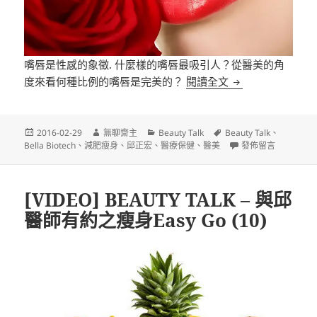
嘴唇是性感的象徵. 什麼樣的嘴唇最吸引人？從醫美的角
[VIDEO] BEAU
度來看何種比例的嘴唇是完美的？
閱讀全文
發
作
分
標
2016-02-29
無聊齋主
Beauty Talk
Beauty Talk
、
佈
者
類
籤
在〈[VIDEO] BEA
Bella Biotech
、
減肥瘦身
、
邱正宏
、
醫療保健
、
醫美
發佈留言
日
期:
[VIDEO] BEAUTY TALK – 與邱
醫師有約之瘦身Easy Go (10)