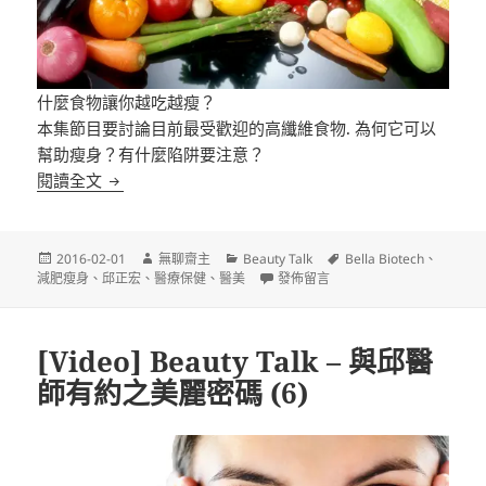
什麼食物讓你越吃越瘦？
本集節目要討論目前最受歡迎的高纖維食物. 為何它可以
幫助瘦身？有什麼陷阱要注意？
[Video] Beauty Talk – 與邱醫師有約之瘦身 Easy Go 
閱讀全文
發
作
分
標
2016-02-01
無聊齋主
Beauty Talk
Bella Biotech
、
佈
者
類
在〈[Video] Beauty Talk – 與邱醫
籤
減肥瘦身
、
邱正宏
、
醫療保健
、
醫美
發佈留言
日
期:
[Video] Beauty Talk – 與邱醫
師有約之美麗密碼 (6)